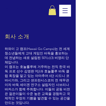
하와이 고 캠프
회사 소개
하와이 고 캠프(Hawaii Go Camps)는 전 세계
청소년들에게 고대 게임인 바둑을 홍보하는
데 전념하는 새로 설립된 501(c)(3) 비영리 단
체입니다.
이 캠프는 호놀룰루에 거주하는 전직 한국 바
둑 프로 선수 김명완 9단과 호놀룰루 바둑 클
럽 회장을 맡고 있는 아마추어 6단 시드니 코
바시가와, 그리고 샌프란시스코의 전 재무관
이자 바둑 세이겐 연구소 설립자인 사브리나
바커스가 함께 주최합니다. 이들의 공동 비전
은 젊은이들이 수준 높은 교육을 경험하고 국
제적인 우정의 기쁨을 발견할 수 있는 공간을
만드는 것입니다.