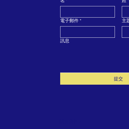
名
*
姓
*
電子郵件
*
主
訊息
提交
關於我們 >