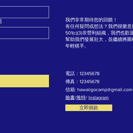
我們非常期待您的回饋！
題
有任何疑問或想法？我們很樂意
501(c)(3)非營利組織，我們
幫助我們發展壯大，並繼續將圍
年輕棋手。
電話：12345678
傳真：12345678
信箱:
hawaiigocamp@gmail.com
臉書
/
推特
/
Instagram
立即捐款